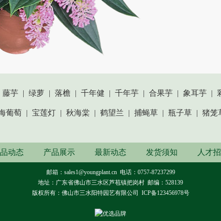
藤芋
|
绿萝
|
落檐
|
千年健
|
千年芋
|
合果芋
|
象耳芋
|
海葡萄
|
宝莲灯
|
秋海棠
|
鹤望兰
|
捕蝇草
|
瓶子草
|
猪笼
品动态
产品展示
最新动态
发货须知
人才招
邮箱：sales1@youngplant.cn 电话
：
0757-87237299
地址：广东省佛山市三水区芦苞镇把岗村 邮编：528139
版权所有：佛山市三水阳特园艺有限公司
ICP备123456978号