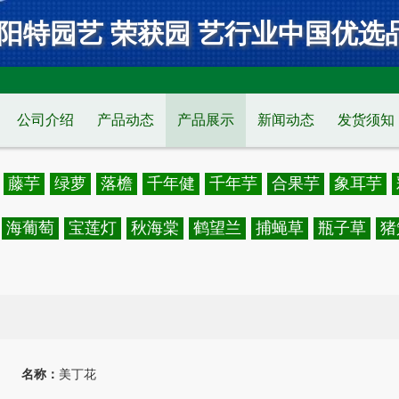
阳特园艺 荣获园 艺行业中国优选
公司介绍
产品动态
产品展示
新闻动态
发货须知
藤芋
绿萝
落檐
千年健
千年芋
合果芋
象耳芋
海葡萄
宝莲灯
秋海棠
鹤望兰
捕蝇草
瓶子草
猪
名称：
美丁花