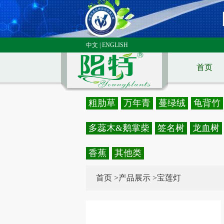
中文
|
ENGLISH
首页
粗肋草
万年青
蔓绿绒
龟背竹
多蕊木&鹅掌柴
签名树
龙血树
香蕉
其他类
首页
>
产品展示
>宝莲灯