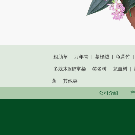
粗肋草
|
万年青
|
蔓绿绒
|
龟背竹
|
多蕊木&鹅掌柴
|
签名树
|
龙血树
|
蕉
|
其他类
公司介绍
产