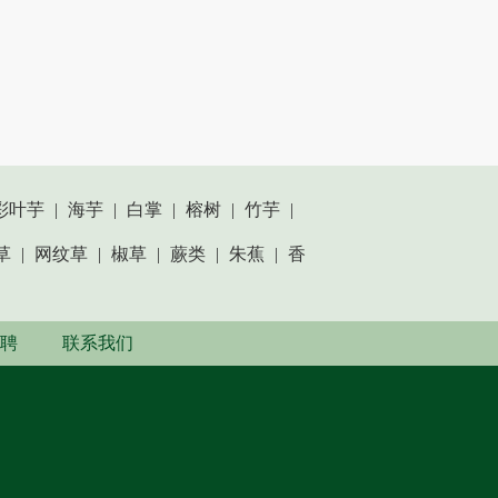
彩叶芋
|
海芋
|
白掌
|
榕树
|
竹芋
|
草
|
网纹草
|
椒草
|
蕨类
|
朱蕉
|
香
聘
联系我们