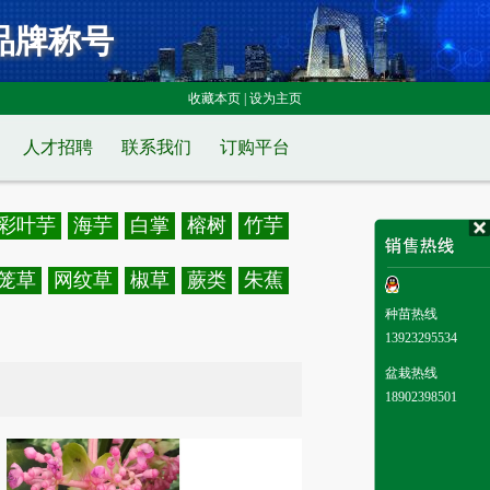
品牌称号
收藏本页
|
设为主页
人才招聘
联系我们
订购平台
彩叶芋
海芋
白掌
榕树
竹芋
笼草
网纹草
椒草
蕨类
朱蕉
种苗热线
13923295534
盆栽热线
18902398501